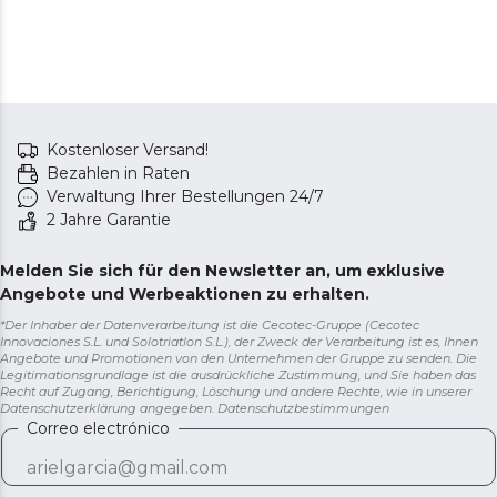
Kostenloser Versand!
Bezahlen in Raten
Verwaltung Ihrer Bestellungen 24/7
2 Jahre Garantie
Melden Sie sich für den Newsletter an, um exklusive
Angebote und Werbeaktionen zu erhalten.
*Der Inhaber der Datenverarbeitung ist die Cecotec-Gruppe (Cecotec
Innovaciones S.L. und Solotriatlon S.L.), der Zweck der Verarbeitung ist es, Ihnen
Angebote und Promotionen von den Unternehmen der Gruppe zu senden. Die
Legitimationsgrundlage ist die ausdrückliche Zustimmung, und Sie haben das
Recht auf Zugang, Berichtigung, Löschung und andere Rechte, wie in unserer
Datenschutzerklärung angegeben.
Datenschutzbestimmungen
Correo electrónico