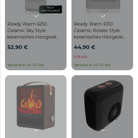
Ready Warm 6250
Ready Warm 6150
Ceramic Sky Style
Ceramic Rotate Style
keramisches Heizgerät
keramisches Heizgerät
Vertikal, 2000 W,
Oszillierend, 1500 W,
52,90 €
44,90 €
einstellbarer Thermostat,
einstellbarer Thermostat,
3 Modi, Überhitzungs-
3 Modi,
6 Stück
und Kippschutz,
Überhitzungsschutz und
Versand in 24-72 Std.
Versand in 24-72 Std.
geräuscharm, 20 m2
Überhitzungsschutz,
geräuscharm, 25m2