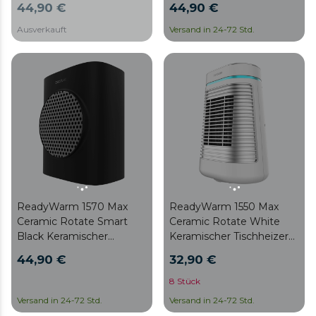
44,90 €
44,90 €
Fernbedienung,
Digitalanzeige,
Oszillation, 3
einstellbarem Thermostat
Ausverkauft
Versand in 24-72 Std.
Betriebsmodi und
und 3 Betriebsarten.
einstellbarem Thermostat.
ReadyWarm 1570 Max
ReadyWarm 1550 Max
Ceramic Rotate Smart
Ceramic Rotate White
Black Keramischer
Keramischer Tischheizer
Tischheizer mit 1500 W,
mit 1500 W, Oszillation,
44,90 €
32,90 €
Oszillation, Digitalanzeige,
einstellbarem Thermostat
einstellbarem Thermostat
und 3 Betriebsarten.
8 Stück
und 3 Betriebsarten.
Versand in 24-72 Std.
Versand in 24-72 Std.