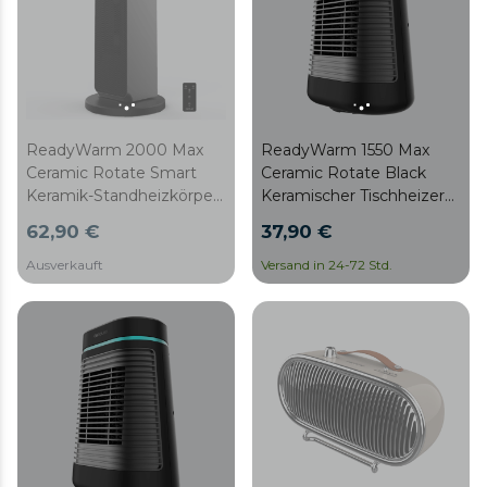
ReadyWarm 2000 Max
ReadyWarm 1550 Max
Ceramic Rotate Smart
Ceramic Rotate Black
Keramik-Standheizkörper
Keramischer Tischheizer
mit 2000 W,
mit 1500 W, Oszillation,
62,90 €
37,90 €
Digitalanzeige, Touch-
einstellbarem Thermostat
und Fernbedienung,
und 3 Betriebsarten.
Ausverkauft
Versand in 24-72 Std.
Oszillation, 3
Betriebsarten und
einstellbarem Thermostat.