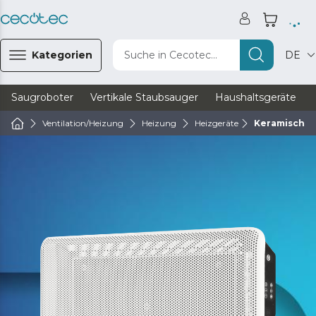
Kategorien
Suche in Cecotec...
DE
Saugroboter
Vertikale Staubsauger
Haushaltsgeräte
Ventilation/Heizung
Heizung
Heizgeräte
Keramische 