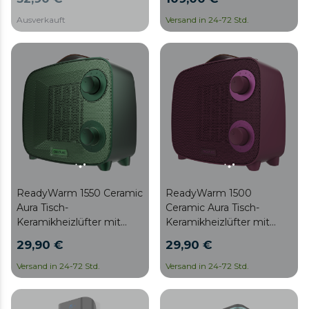
regelbarem Thermostat.
und einstellbarem
Thermostat. Inklusive
Ausverkauft
Versand in 24-72 Std.
Fernbedienung,
Oszillation und 2
Leistungsstufen.
ReadyWarm 1550 Ceramic
ReadyWarm 1500
Aura Tisch-
Ceramic Aura Tisch-
Keramikheizlüfter mit
Keramikheizlüfter mit
1500 W, Oszillation,
1500 W, Oszillation,
29,90 €
29,90 €
regelbarem Thermostat, 3
regelbarem Thermostat, 3
Betriebsmodi und einem
Betriebsmodi und einem
Versand in 24-72 Std.
Versand in 24-72 Std.
authentischen Design.
authentischen Design.