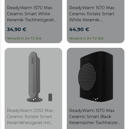
ReadyWarm 1570 Max
ReadyWarm 1570 Max
Ceramic Smart White
Ceramic Rotate Smart
Keramik-Tischheizgerät
White Keramik-
mit 1500 W,
Tischheizgerät mit 1500
34,90 €
44,90 €
Digitalanzeige,
W, Oszillation,
einstellbarem Thermostat
Digitalanzeige,
Versand in 24-72 Std.
Versand in 24-72 Std.
und 3 Betriebsmodi.
einstellbarem Thermostat
und 3 Betriebsmodi.
ReadyWarm 2050 Max
ReadyWarm 1570 Max
Ceramic Rotate Smart
Ceramic Smart Black
Keramikheizgerät mit
Keramischer Tischheizer
2000 W, Digitalanzeige,
mit 1500 W,