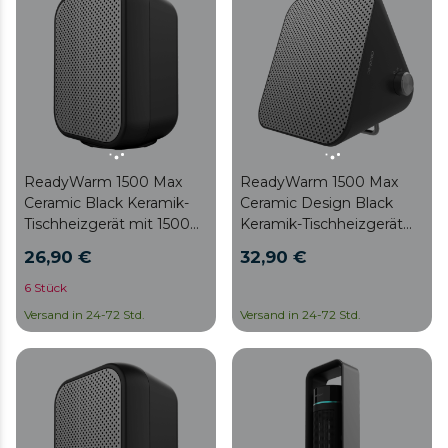
ReadyWarm 1500 Max
ReadyWarm 1500 Max
Ceramic Black Keramik-
Ceramic Design Black
Tischheizgerät mit 1500
Keramik-Tischheizgerät
W, einstellbarem
mit 1500 W, einstellbarem
26,90 €
32,90 €
Thermostat und 3
Thermostat und 3
Betriebsmodi.
Betriebsmodi.
6 Stück
Versand in 24-72 Std.
Versand in 24-72 Std.