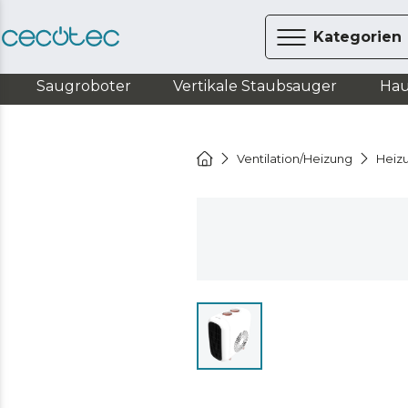
Kategorien
Saugroboter
Vertikale Staubsauger
Hau
Ventilation/Heizung
Heiz