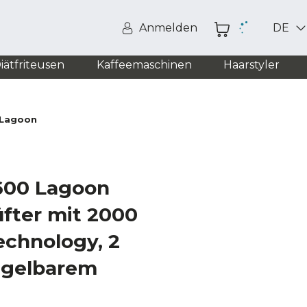
Anmelden
DE
iätfriteusen
Kaffeemaschinen
Haarstyler
Lagoon
00 Lagoon
fter mit 2000
echnology, 2
egelbarem