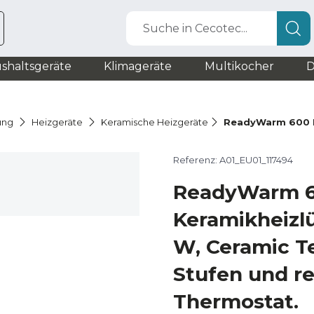
Suche in Cecotec...
shaltsgeräte
Klimageräte
Multikocher
D
ung
Heizgeräte
Keramische Heizgeräte
ReadyWarm 600 
Referenz: A01_EU01_117494
ReadyWarm 6
Keramikheizlü
W, Ceramic T
Stufen und r
Thermostat.