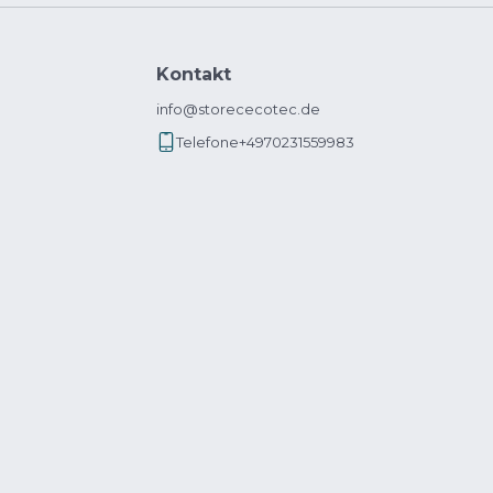
Kontakt
info@storececotec.de
Telefone
+4970231559983