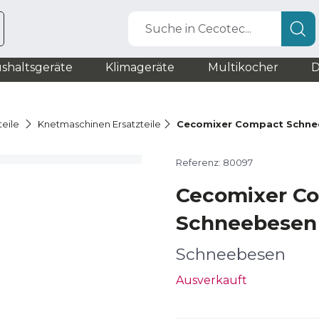
Suche in Cecotec...
shaltsgeräte
Klimageräte
Multikocher
D
teile
Knetmaschinen Ersatzteile
Cecomixer Compact Schn
Referenz: 80097
Cecomixer C
Schneebesen
Schneebesen
Ausverkauft