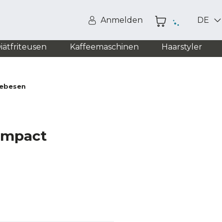
Anmelden
DE
iätfriteusen
Kaffeemaschinen
Haarstyler
eebesen
ompact