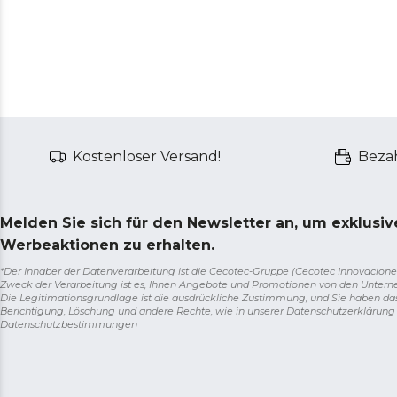
Kostenloser Versand!
Bezah
Melden Sie sich für den Newsletter an, um exklusi
Werbeaktionen zu erhalten.
*Der Inhaber der Datenverarbeitung ist die Cecotec-Gruppe (Cecotec Innovaciones S.
Zweck der Verarbeitung ist es, Ihnen Angebote und Promotionen von den Unter
Die Legitimationsgrundlage ist die ausdrückliche Zustimmung, und Sie haben da
Berichtigung, Löschung und andere Rechte, wie in unserer Datenschutzerklärun
Datenschutzbestimmungen