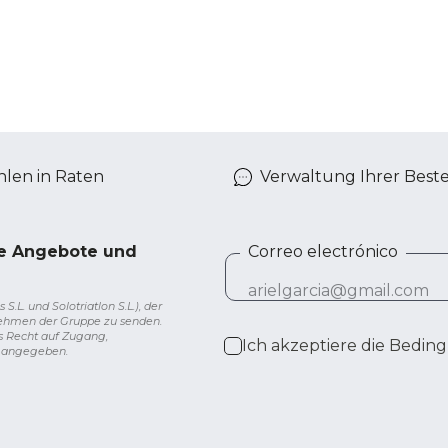
len in Raten
Verwaltung Ihrer Best
ve Angebote und
Correo electrónico
L. und Solotriatlon S.L.), der
nehmen der Gruppe zu senden.
s Recht auf Zugang,
Ich akzeptiere die
Beding
g angegeben.