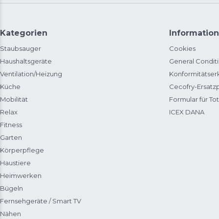
Kategorien
Information
Staubsauger
Cookies
Haushaltsgeräte
General Condit
Ventilation/Heizung
Konformitätser
Küche
Cecofry-Ersat
Mobilität
Formular für Tot
Relax
ICEX DANA
Fitness
Garten
Körperpflege
Haustiere
Heimwerken
Bügeln
Fernsehgeräte / Smart TV
Nähen