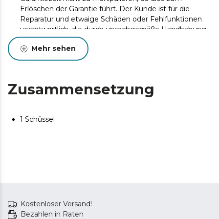
Erlöschen der Garantie führt. Der Kunde ist für die
Reparatur und etwaige Schäden oder Fehlfunktionen
verantwortlich, die durch unsachgemäße Handhabung
des Geräts entstehen können.
Mehr sehen
Originalzubehör garantiert maximale Qualität und beste
Leistung. Um die Lebensdauer des Produkts zu
verlängern, wird eine Wartung empfohlen.
Zusammensetzung
1 Schüssel
Kostenloser Versand!
Bezahlen in Raten