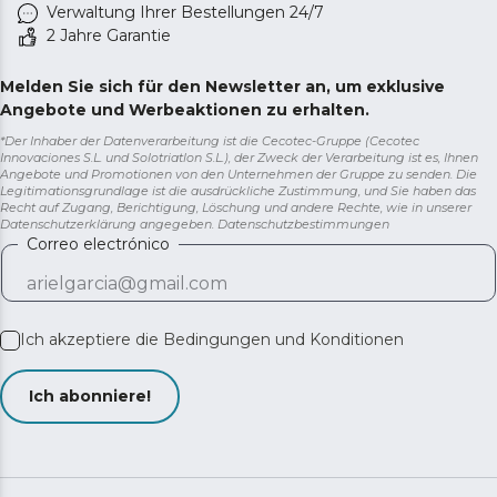
Verwaltung Ihrer Bestellungen 24/7
2 Jahre Garantie
Melden Sie sich für den Newsletter an, um exklusive
Angebote und Werbeaktionen zu erhalten.
*Der Inhaber der Datenverarbeitung ist die Cecotec-Gruppe (Cecotec
Innovaciones S.L. und Solotriatlon S.L.), der Zweck der Verarbeitung ist es, Ihnen
Angebote und Promotionen von den Unternehmen der Gruppe zu senden. Die
Legitimationsgrundlage ist die ausdrückliche Zustimmung, und Sie haben das
Recht auf Zugang, Berichtigung, Löschung und andere Rechte, wie in unserer
Datenschutzerklärung angegeben.
Datenschutzbestimmungen
Correo electrónico
Ich akzeptiere die
Bedingungen und Konditionen
Ich abonniere!