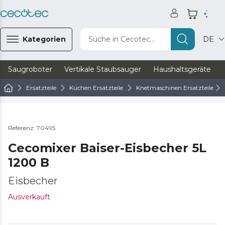
Kategorien
Suche in Cecotec...
DE
Saugroboter
Vertikale Staubsauger
Haushaltsgeräte
Ersatzteile
Küchen Ersatzteile
Knetmaschinen Ersatzteile
Referenz: 70495
Cecomixer Baiser-Eisbecher 5L
1200 B
Eisbecher
Ausverkauft