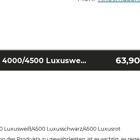
63,90
PCB Twist&Fusion 4000/4500 Luxusweiß/4500 Luxusschwarz/4500 Luxusrot
0 Luxusweiß/4500 Luxusschwarz/4500 Luxusrot
n des Produkts zu gewährleisten, ist es wichtig, es re