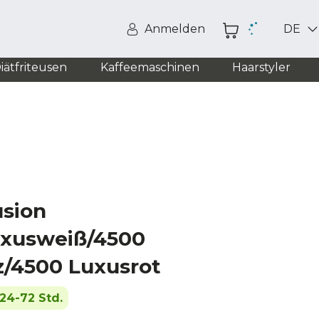
Anmelden
DE
iätfriteusen
Kaffeemaschinen
Haarstyler
sion
uxusweiß/4500
/4500 Luxusrot
24-72 Std.