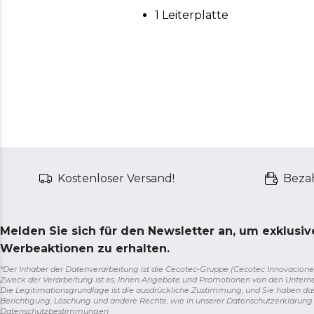
1 Leiterplatte
Kostenloser Versand!
Bezah
Melden Sie sich für den Newsletter an, um exklusi
Werbeaktionen zu erhalten.
*Der Inhaber der Datenverarbeitung ist die Cecotec-Gruppe (Cecotec Innovaciones S.
Zweck der Verarbeitung ist es, Ihnen Angebote und Promotionen von den Unter
Die Legitimationsgrundlage ist die ausdrückliche Zustimmung, und Sie haben da
Berichtigung, Löschung und andere Rechte, wie in unserer Datenschutzerklärun
Datenschutzbestimmungen