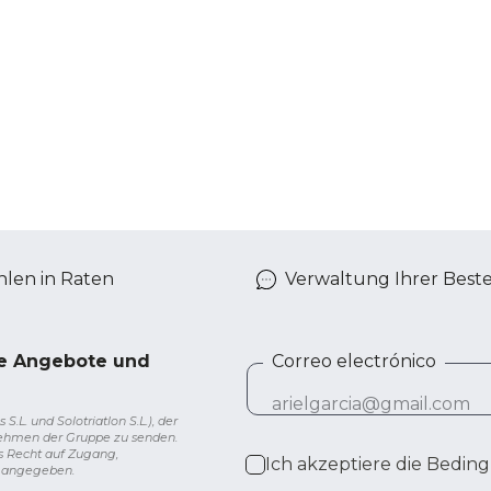
len in Raten
Verwaltung Ihrer Best
ve Angebote und
Correo electrónico
L. und Solotriatlon S.L.), der
nehmen der Gruppe zu senden.
s Recht auf Zugang,
Ich akzeptiere die
Beding
g angegeben.