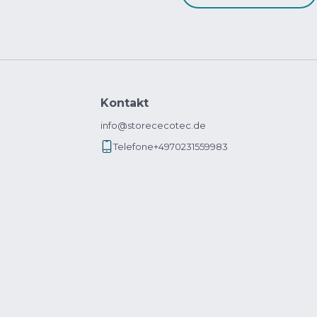
Kontakt
info@storececotec.de
Telefone
+4970231559983