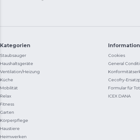
Kategorien
Information
Staubsauger
Cookies
Haushaltsgeräte
General Condit
Ventilation/Heizung
Konformitätser
Küche
Cecofry-Ersat
Mobilität
Formular für Tot
Relax
ICEX DANA
Fitness
Garten
Körperpflege
Haustiere
Heimwerken