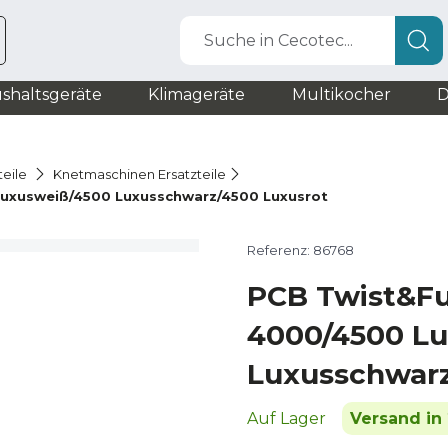
Suche in Cecotec...
shaltsgeräte
Klimageräte
Multikocher
D
teile
Knetmaschinen Ersatzteile
uxusweiß/4500 Luxusschwarz/4500 Luxusrot
Referenz: 86768
PCB Twist&Fu
4000/4500 L
Luxusschwarz
Auf Lager
Versand in 