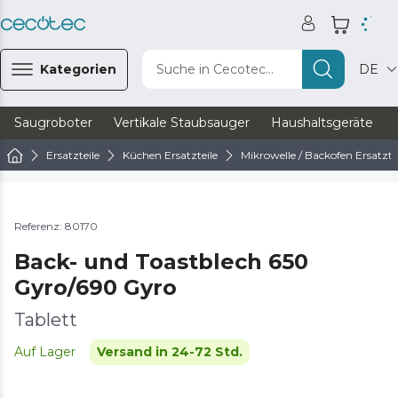
Kategorien
Suche in Cecotec...
DE
Saugroboter
Vertikale Staubsauger
Haushaltsgeräte
Ersatzteile
Küchen Ersatzteile
Mikrowelle / Backofen Ersatzte
Referenz: 80170
Back- und Toastblech 650
Gyro/690 Gyro
Tablett
Auf Lager
Versand in 24-72 Std.