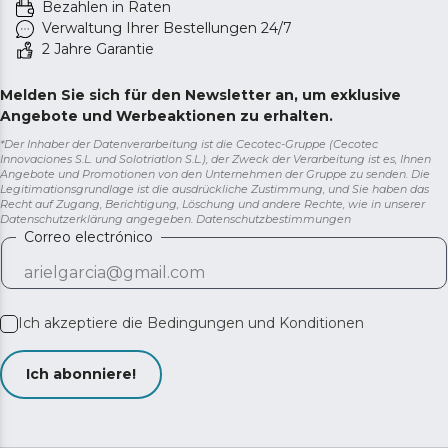
Bezahlen in Raten
Verwaltung Ihrer Bestellungen 24/7
2 Jahre Garantie
Melden Sie sich für den Newsletter an, um exklusive
Angebote und Werbeaktionen zu erhalten.
*Der Inhaber der Datenverarbeitung ist die Cecotec-Gruppe (Cecotec
Innovaciones S.L. und Solotriatlon S.L.), der Zweck der Verarbeitung ist es, Ihnen
Angebote und Promotionen von den Unternehmen der Gruppe zu senden. Die
Legitimationsgrundlage ist die ausdrückliche Zustimmung, und Sie haben das
Recht auf Zugang, Berichtigung, Löschung und andere Rechte, wie in unserer
Datenschutzerklärung angegeben.
Datenschutzbestimmungen
Correo electrónico
Ich akzeptiere die
Bedingungen und Konditionen
Ich abonniere!