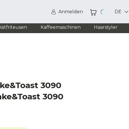
Anmelden
DE
iätfriteusen
Kaffeemaschinen
Haarstyler
ke&Toast 3090
ake&Toast 3090