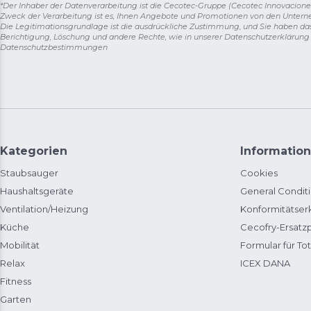
*Der Inhaber der Datenverarbeitung ist die Cecotec-Gruppe (Cecotec Innovaciones S.
Zweck der Verarbeitung ist es, Ihnen Angebote und Promotionen von den Unter
Die Legitimationsgrundlage ist die ausdrückliche Zustimmung, und Sie haben da
Berichtigung, Löschung und andere Rechte, wie in unserer Datenschutzerklärun
Datenschutzbestimmungen
Kategorien
Information
Staubsauger
Cookies
Haushaltsgeräte
General Condit
Ventilation/Heizung
Konformitätser
Küche
Cecofry-Ersat
Mobilität
Formular für Tot
Relax
ICEX DANA
Fitness
Garten