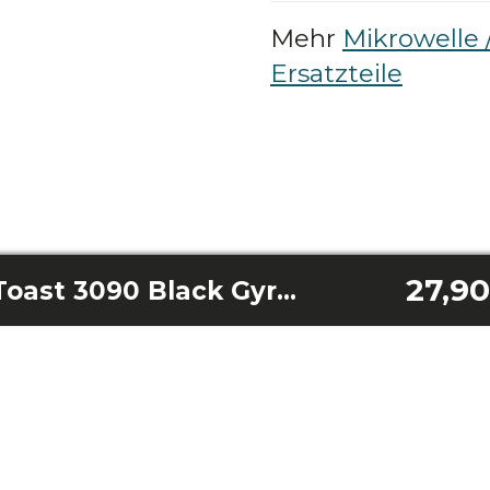
Mehr
Mikrowelle 
Ersatzteile
27,90
Backblech Bake&Toast 3090 Black Gyro/Bake&Toast 3090 White Gyro