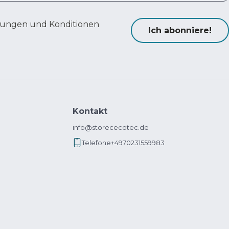
ungen und Konditionen
Ich abonniere!
Kontakt
info@storececotec.de
Telefone
+4970231559983