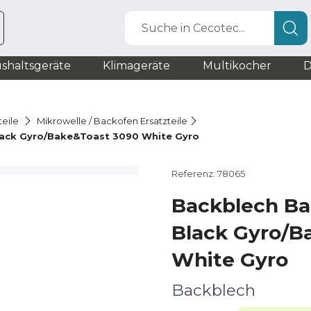
Suche in Cecotec...
shaltsgeräte
Klimageräte
Multikocher
D
teile
Mikrowelle / Backofen Ersatzteile
ack Gyro/Bake&Toast 3090 White Gyro
Referenz: 78065
Backblech Ba
Black Gyro/B
White Gyro
Backblech