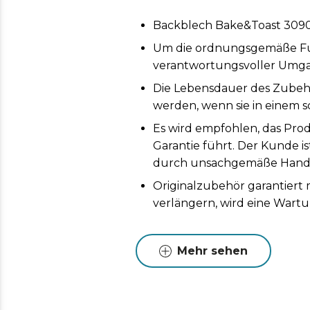
Backblech Bake&Toast 3090
Um die ordnungsgemäße Funk
verantwortungsvoller Umga
Die Lebensdauer des Zubeh
werden, wenn sie in einem s
Es wird empfohlen, das Prod
Garantie führt. Der Kunde i
durch unsachgemäße Handh
Originalzubehör garantiert
verlängern, wird eine Wart
Mehr sehen