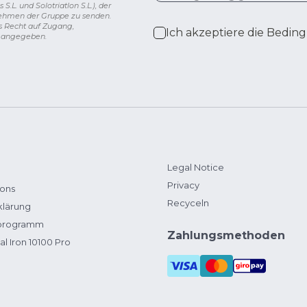
L. und Solotriatlon S.L.), der
nehmen der Gruppe zu senden.
s Recht auf Zugang,
Ich akzeptiere die
Beding
g angegeben.
Legal Notice
Privacy
ions
Recyceln
klärung
zprogramm
Zahlungsmethoden
al Iron 10100 Pro