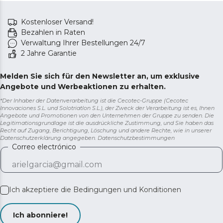
Kostenloser Versand!
Bezahlen in Raten
Verwaltung Ihrer Bestellungen 24/7
2 Jahre Garantie
Melden Sie sich für den Newsletter an, um exklusive
Angebote und Werbeaktionen zu erhalten.
*Der Inhaber der Datenverarbeitung ist die Cecotec-Gruppe (Cecotec
Innovaciones S.L. und Solotriatlon S.L.), der Zweck der Verarbeitung ist es, Ihnen
Angebote und Promotionen von den Unternehmen der Gruppe zu senden. Die
Legitimationsgrundlage ist die ausdrückliche Zustimmung, und Sie haben das
Recht auf Zugang, Berichtigung, Löschung und andere Rechte, wie in unserer
Datenschutzerklärung angegeben.
Datenschutzbestimmungen
Correo electrónico
Ich akzeptiere die
Bedingungen und Konditionen
Ich abonniere!