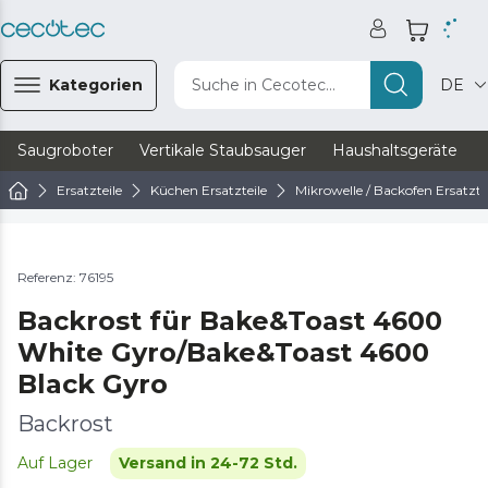
Kategorien
Suche in Cecotec...
DE
Saugroboter
Vertikale Staubsauger
Haushaltsgeräte
Ersatzteile
Küchen Ersatzteile
Mikrowelle / Backofen Ersatzte
Referenz: 76195
Backrost für Bake&Toast 4600
White Gyro/Bake&Toast 4600
Black Gyro
Backrost
Auf Lager
Versand in 24-72 Std.