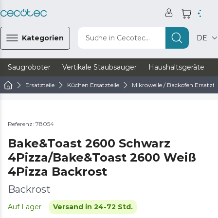
Kategorien
Suche in Cecotec...
DE
Saugroboter
Vertikale Staubsauger
Haushaltsgeräte
Ersatzteile
Küchen Ersatzteile
Mikrowelle / Backofen Ersatzte
Referenz: 78054
Bake&Toast 2600 Schwarz
4Pizza/Bake&Toast 2600 Weiß
4Pizza Backrost
Backrost
Auf Lager
Versand in 24-72 Std.