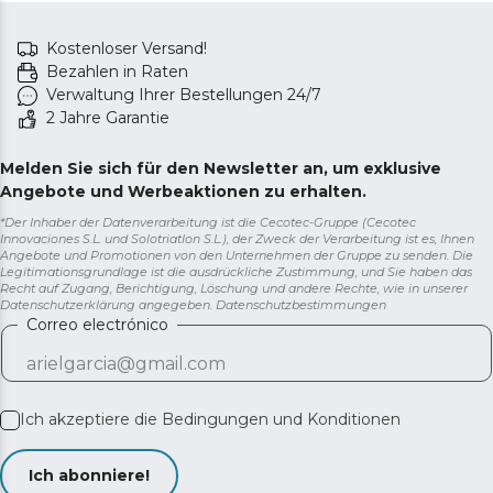
Kostenloser Versand!
Bezahlen in Raten
Verwaltung Ihrer Bestellungen 24/7
2 Jahre Garantie
Melden Sie sich für den Newsletter an, um exklusive
Angebote und Werbeaktionen zu erhalten.
*Der Inhaber der Datenverarbeitung ist die Cecotec-Gruppe (Cecotec
Innovaciones S.L. und Solotriatlon S.L.), der Zweck der Verarbeitung ist es, Ihnen
Angebote und Promotionen von den Unternehmen der Gruppe zu senden. Die
Legitimationsgrundlage ist die ausdrückliche Zustimmung, und Sie haben das
Recht auf Zugang, Berichtigung, Löschung und andere Rechte, wie in unserer
Datenschutzerklärung angegeben.
Datenschutzbestimmungen
Correo electrónico
Ich akzeptiere die
Bedingungen und Konditionen
Ich abonniere!