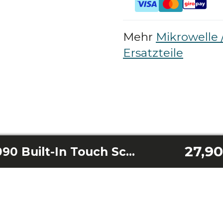
Mehr
Mikrowelle 
Ersatzteile
27,90
Dish Grandheat 2090 Built-In Touch Schwarz/Grandheat 2090 Built-In Touch Weiß