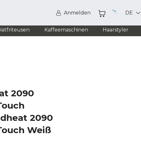
Anmelden
DE
iätfriteusen
Kaffeemaschinen
Haarstyler
at 2090
Touch
ndheat 2090
Touch Weiß