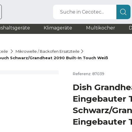
Suche in Cecotec...
shaltsgeräte
Klimageräte
Multikocher
D
teile
Mikrowelle / Backofen Ersatzteile
Touch Schwarz/Grandheat 2090 Built-In Touch Weiß
Referenz: 87039
Dish Grandhe
Eingebauter 
Schwarz/Gra
Eingebauter 