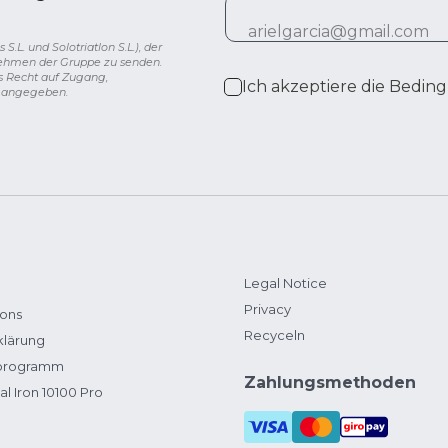
L. und Solotriatlon S.L.), der
nehmen der Gruppe zu senden.
s Recht auf Zugang,
Ich akzeptiere die
Beding
g angegeben.
Legal Notice
Privacy
ions
Recyceln
klärung
zprogramm
Zahlungsmethoden
al Iron 10100 Pro