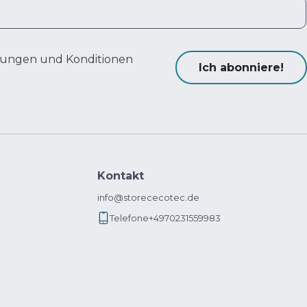
ungen und Konditionen
Ich abonniere!
Kontakt
info@storececotec.de
Telefone
+4970231559983