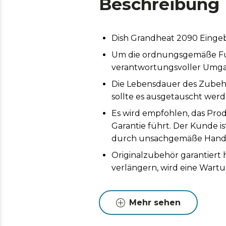
Beschreibung
Dish Grandheat 2090 Einge
Um die ordnungsgemäße Funk
verantwortungsvoller Umga
Die Lebensdauer des Zubeh
sollte es ausgetauscht werd
Es wird empfohlen, das Prod
Garantie führt. Der Kunde i
durch unsachgemäße Handh
Originalzubehör garantiert
verlängern, wird eine Wart
Mehr sehen