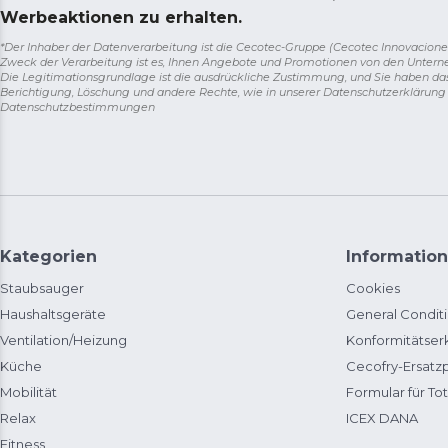
Werbeaktionen zu erhalten.
*Der Inhaber der Datenverarbeitung ist die Cecotec-Gruppe (Cecotec Innovaciones S.
Zweck der Verarbeitung ist es, Ihnen Angebote und Promotionen von den Unter
Die Legitimationsgrundlage ist die ausdrückliche Zustimmung, und Sie haben da
Berichtigung, Löschung und andere Rechte, wie in unserer Datenschutzerklärun
Datenschutzbestimmungen
Kategorien
Information
Staubsauger
Cookies
Haushaltsgeräte
General Condit
Ventilation/Heizung
Konformitätser
Küche
Cecofry-Ersat
Mobilität
Formular für Tot
Relax
ICEX DANA
Fitness