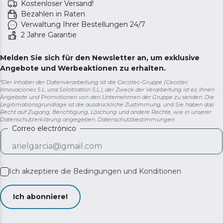
Kostenloser Versand!
Bezahlen in Raten
Verwaltung Ihrer Bestellungen 24/7
2 Jahre Garantie
Melden Sie sich für den Newsletter an, um exklusive
Angebote und Werbeaktionen zu erhalten.
*Der Inhaber der Datenverarbeitung ist die Cecotec-Gruppe (Cecotec
Innovaciones S.L. und Solotriatlon S.L.), der Zweck der Verarbeitung ist es, Ihnen
Angebote und Promotionen von den Unternehmen der Gruppe zu senden. Die
Legitimationsgrundlage ist die ausdrückliche Zustimmung, und Sie haben das
Recht auf Zugang, Berichtigung, Löschung und andere Rechte, wie in unserer
Datenschutzerklärung angegeben.
Datenschutzbestimmungen
Correo electrónico
Ich akzeptiere die
Bedingungen und Konditionen
Ich abonniere!