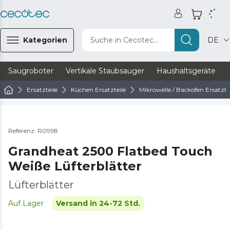
Kategorien
Suche in Cecotec...
DE
Saugroboter
Vertikale Staubsauger
Haushaltsgeräte
Ersatzteile
Küchen Ersatzteile
Mikrowelle / Backofen Ersatzte
Referenz: R0998
Grandheat 2500 Flatbed Touch
Weiße Lüfterblätter
Lüfterblätter
Auf Lager
Versand in 24-72 Std.