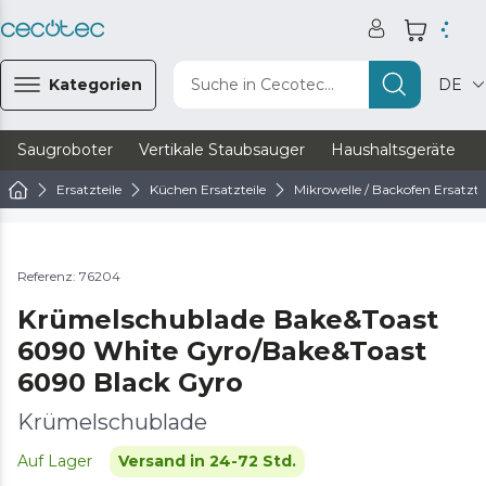
Kategorien
Suche in Cecotec...
DE
Saugroboter
Vertikale Staubsauger
Haushaltsgeräte
Ersatzteile
Küchen Ersatzteile
Mikrowelle / Backofen Ersatzte
Referenz: 76204
Krümelschublade Bake&Toast
6090 White Gyro/Bake&Toast
6090 Black Gyro
Krümelschublade
Auf Lager
Versand in 24-72 Std.