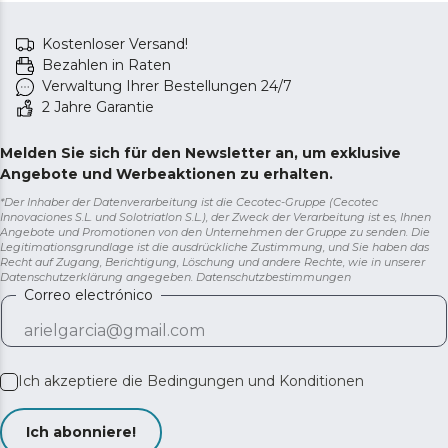
Kostenloser Versand!
Bezahlen in Raten
Verwaltung Ihrer Bestellungen 24/7
2 Jahre Garantie
Melden Sie sich für den Newsletter an, um exklusive
Angebote und Werbeaktionen zu erhalten.
*Der Inhaber der Datenverarbeitung ist die Cecotec-Gruppe (Cecotec
Innovaciones S.L. und Solotriatlon S.L.), der Zweck der Verarbeitung ist es, Ihnen
Angebote und Promotionen von den Unternehmen der Gruppe zu senden. Die
Legitimationsgrundlage ist die ausdrückliche Zustimmung, und Sie haben das
Recht auf Zugang, Berichtigung, Löschung und andere Rechte, wie in unserer
Datenschutzerklärung angegeben.
Datenschutzbestimmungen
Correo electrónico
Ich akzeptiere die
Bedingungen und Konditionen
Ich abonniere!