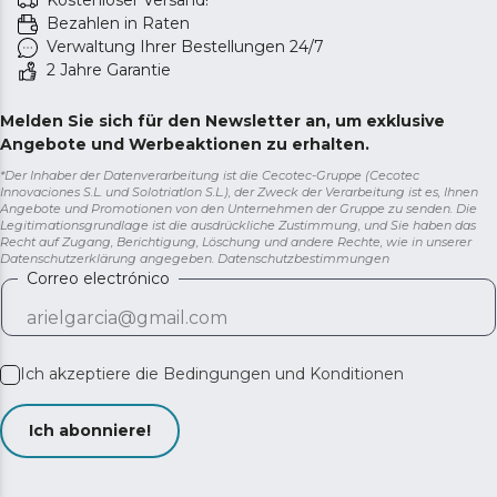
Kostenloser Versand!
Bezahlen in Raten
Verwaltung Ihrer Bestellungen 24/7
2 Jahre Garantie
Melden Sie sich für den Newsletter an, um exklusive
Angebote und Werbeaktionen zu erhalten.
*Der Inhaber der Datenverarbeitung ist die Cecotec-Gruppe (Cecotec
Innovaciones S.L. und Solotriatlon S.L.), der Zweck der Verarbeitung ist es, Ihnen
Angebote und Promotionen von den Unternehmen der Gruppe zu senden. Die
Legitimationsgrundlage ist die ausdrückliche Zustimmung, und Sie haben das
Recht auf Zugang, Berichtigung, Löschung und andere Rechte, wie in unserer
Datenschutzerklärung angegeben.
Datenschutzbestimmungen
Correo electrónico
Ich akzeptiere die
Bedingungen und Konditionen
Ich abonniere!