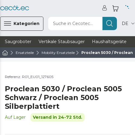
Kategorien
Suche in Cecotec...
DE
Saugroboter
Vertikale Staubsauger
Haushaltsgeräte
Ersatzteile
Mobility Ersatzteile
Proclean 5030 / Proclean 
Referenz: R01_EU01_127605
Proclean 5030 / Proclean 5005
Schwarz / Proclean 5005
Silberplattiert
Auf Lager
Versand in 24-72 Std.