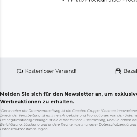
Kostenloser Versand!
Bezah
Melden Sie sich für den Newsletter an, um exklusi
Werbeaktionen zu erhalten.
*Der Inhaber der Datenverarbeitung ist die Cecotec-Gruppe (Cecotec Innovaciones S.
Zweck der Verarbeitung ist es, Ihnen Angebote und Promotionen von den Unter
Die Legitimationsgrundlage ist die ausdrückliche Zustimmung, und Sie haben da
Berichtigung, Löschung und andere Rechte, wie in unserer Datenschutzerklärun
Datenschutzbestimmungen