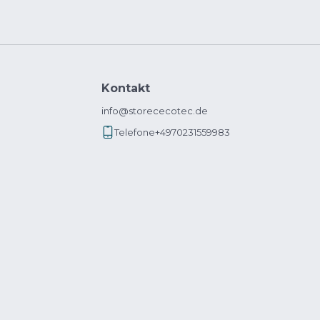
Kontakt
info@storececotec.de
Telefone
+4970231559983