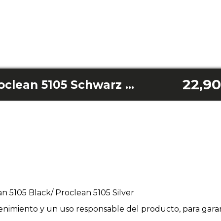
22,90
Proclean 5130 / Proclean 5105 Schwarz / Proclean 5105 Silberplattiert
n 5105 Black/ Proclean 5105 Silver
enimiento y un uso responsable del producto, para garan