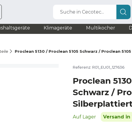
Suche in Cecotec...
shaltsgeräte
Klimageräte
Multikocher
D
teile
Proclean 5130 / Proclean 5105 Schwarz / Proclean 5105 
Referenz: R01_EU01_127636
Proclean 5130
Schwarz / Pro
Silberplattier
Auf Lager
Versand in 