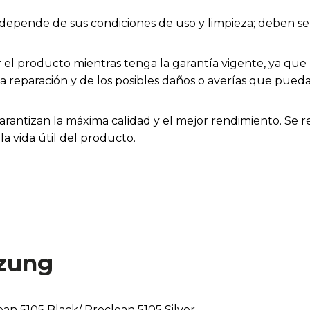
ios depende de sus condiciones de uso y limpieza; deben
el producto mientras tenga la garantía vigente, ya que h
la reparación y de los posibles daños o averías que pue
arantizan la máxima calidad y el mejor rendimiento. Se 
a vida útil del producto.
zung
ean 5105 Black/ Proclean 5105 Silver