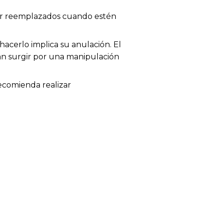
 ser reemplazados cuando estén
acerlo implica su anulación. El
dan surgir por una manipulación
recomienda realizar