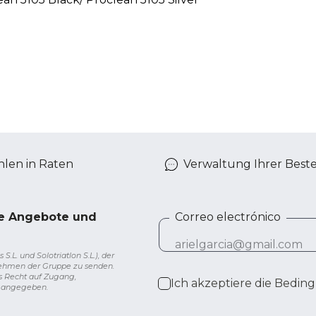
len in Raten
Verwaltung Ihrer Best
ve Angebote und
Correo electrónico
L. und Solotriatlon S.L.), der
nehmen der Gruppe zu senden.
s Recht auf Zugang,
Ich akzeptiere die
Beding
g angegeben.