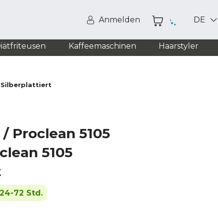
Anmelden
DE
iätfriteusen
Kaffeemaschinen
Haarstyler
Silberplattiert
 / Proclean 5105
clean 5105
t
24-72 Std.