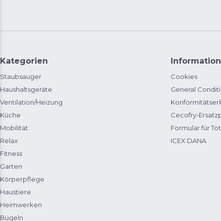
Kategorien
Information
Staubsauger
Cookies
Haushaltsgeräte
General Condit
Ventilation/Heizung
Konformitätser
Küche
Cecofry-Ersat
Mobilität
Formular für Tot
Relax
ICEX DANA
Fitness
Garten
Körperpflege
Haustiere
Heimwerken
Bügeln