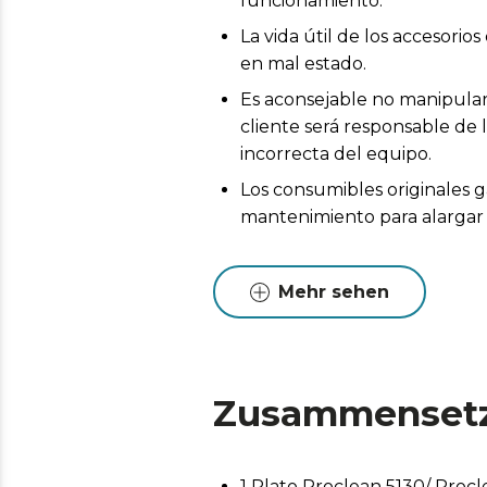
funcionamiento.
La vida útil de los accesor
en mal estado.
Es aconsejable no manipular 
cliente será responsable de 
incorrecta del equipo.
Los consumibles originales g
mantenimiento para alargar l
Mehr sehen
Zusammenset
1 Plato Proclean 5130/ Procl