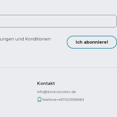
ungen und Konditionen
Ich abonniere!
Kontakt
info@storececotec.de
Telefone
+4970231559983