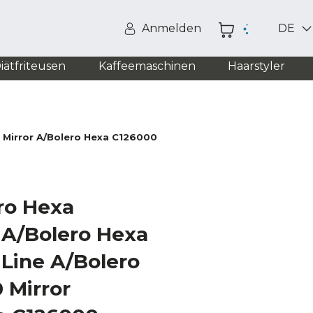
Anmelden
DE
iätfriteusen
Kaffeemaschinen
Haarstyler
 Mirror A/Bolero Hexa C126000 Mirror Time A
ro Hexa
 A/Bolero Hexa
Line A/Bolero
 Mirror