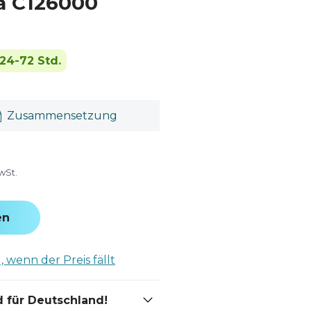
a C126000
24-72 Std.
Zusammensetzung
wSt.
en
 wenn der Preis fällt
 für Deutschland!