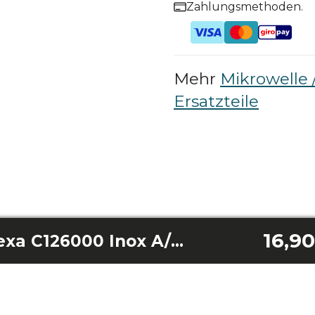
Zahlungsmethoden.
Mehr
Mikrowelle 
Ersatzteile
16,9
Wählrad Bolero Hexa C126000 Inox A/Bolero Hexa C126000 Inox Line A/Bolero Hexa C126000 Mirror A/Bolero Hexa C126000 Mirror Time A