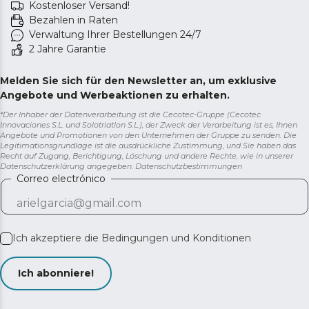
Kostenloser Versand!
Bezahlen in Raten
Verwaltung Ihrer Bestellungen 24/7
2 Jahre Garantie
Melden Sie sich für den Newsletter an, um exklusive
Angebote und Werbeaktionen zu erhalten.
*Der Inhaber der Datenverarbeitung ist die Cecotec-Gruppe (Cecotec
Innovaciones S.L. und Solotriatlon S.L.), der Zweck der Verarbeitung ist es, Ihnen
Angebote und Promotionen von den Unternehmen der Gruppe zu senden. Die
Legitimationsgrundlage ist die ausdrückliche Zustimmung, und Sie haben das
Recht auf Zugang, Berichtigung, Löschung und andere Rechte, wie in unserer
Datenschutzerklärung angegeben.
Datenschutzbestimmungen
Correo electrónico
Ich akzeptiere die
Bedingungen und Konditionen
Ich abonniere!