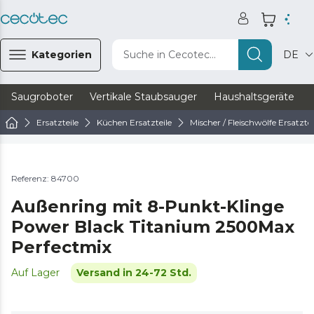
Kategorien
Suche in Cecotec...
DE
Saugroboter
Vertikale Staubsauger
Haushaltsgeräte
Ersatzteile
Küchen Ersatzteile
Mischer / Fleischwölfe Ersatztei
Referenz: 84700
Außenring mit 8-Punkt-Klinge
Power Black Titanium 2500Max
Perfectmix
Auf Lager
Versand in 24-72 Std.