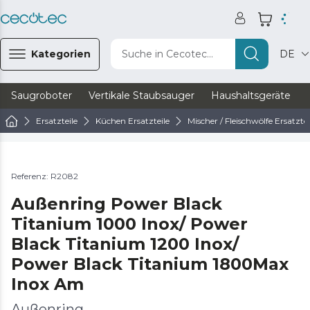
Kategorien
Suche in Cecotec...
DE
Saugroboter
Vertikale Staubsauger
Haushaltsgeräte
Ersatzteile
Küchen Ersatzteile
Mischer / Fleischwölfe Ersatztei
Referenz: R2082
Außenring Power Black
Titanium 1000 Inox/ Power
Black Titanium 1200 Inox/
Power Black Titanium 1800Max
Inox Am
Außenring