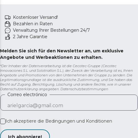
Kostenloser Versand!
Bezahlen in Raten
Verwaltung Ihrer Bestellungen 24/7
2 Jahre Garantie
Melden Sie sich für den Newsletter an, um exklusive
Angebote und Werbeaktionen zu erhalten.
*Der Inhaber der Datenverarbeitung ist die Cecotec-Gruppe (Cecotec
Innovaciones S.L. und Solotriatlon S.L.), der Zweck der Verarbeitung ist es, Ihnen
Angebote und Promotionen von den Unternehmen der Gruppe zu senden. Die
Legitimationsgrundlage ist die ausdrückliche Zustimmung, und Sie haben das
Recht auf Zugang, Berichtigung, Löschung und andere Rechte, wie in unserer
Datenschutzerklärung angegeben.
Datenschutzbestimmungen
Correo electrónico
Ich akzeptiere die
Bedingungen und Konditionen
Ich abonniere!