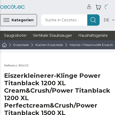
Kategorien
Suche in Cecotec...
DE
Saugroboter
Vertikale Staubsauger
Haushaltsgeräte
Ersatzteile
Küchen Ersatzteile
Mischer / Fleischwölfe Ersatztei
Referenz: 85403
Eiszerkleinerer-Klinge Power
Titanblack 1200 XL
Cream&Crush/Power Titanblack
1200 XL
Perfectcream&Crush/Power
Titanblack 1500 XL