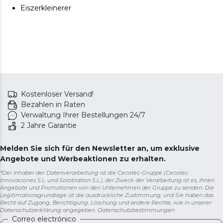
Eiszerkleinerer
Kostenloser Versand!
Bezahlen in Raten
Verwaltung Ihrer Bestellungen 24/7
2 Jahre Garantie
Melden Sie sich für den Newsletter an, um exklusive
Angebote und Werbeaktionen zu erhalten.
*Der Inhaber der Datenverarbeitung ist die Cecotec-Gruppe (Cecotec
Innovaciones S.L. und Solotriatlon S.L.), der Zweck der Verarbeitung ist es, Ihnen
Angebote und Promotionen von den Unternehmen der Gruppe zu senden. Die
Legitimationsgrundlage ist die ausdrückliche Zustimmung, und Sie haben das
Recht auf Zugang, Berichtigung, Löschung und andere Rechte, wie in unserer
Datenschutzerklärung angegeben.
Datenschutzbestimmungen
Correo electrónico