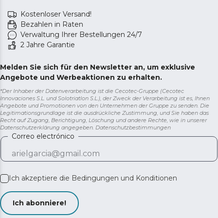
Kostenloser Versand!
Bezahlen in Raten
Verwaltung Ihrer Bestellungen 24/7
2 Jahre Garantie
Melden Sie sich für den Newsletter an, um exklusive
Angebote und Werbeaktionen zu erhalten.
*Der Inhaber der Datenverarbeitung ist die Cecotec-Gruppe (Cecotec
Innovaciones S.L. und Solotriatlon S.L.), der Zweck der Verarbeitung ist es, Ihnen
Angebote und Promotionen von den Unternehmen der Gruppe zu senden. Die
Legitimationsgrundlage ist die ausdrückliche Zustimmung, und Sie haben das
Recht auf Zugang, Berichtigung, Löschung und andere Rechte, wie in unserer
Datenschutzerklärung angegeben.
Datenschutzbestimmungen
Correo electrónico
Ich akzeptiere die
Bedingungen und Konditionen
Ich abonniere!