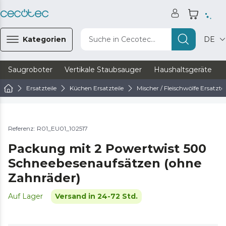
Kategorien
Suche in Cecotec...
DE
Saugroboter
Vertikale Staubsauger
Haushaltsgeräte
Ersatzteile
Küchen Ersatzteile
Mischer / Fleischwölfe Ersatztei
Referenz: R01_EU01_102517
Packung mit 2 Powertwist 500
Schneebesenaufsätzen (ohne
Zahnräder)
Auf Lager
Versand in 24-72 Std.