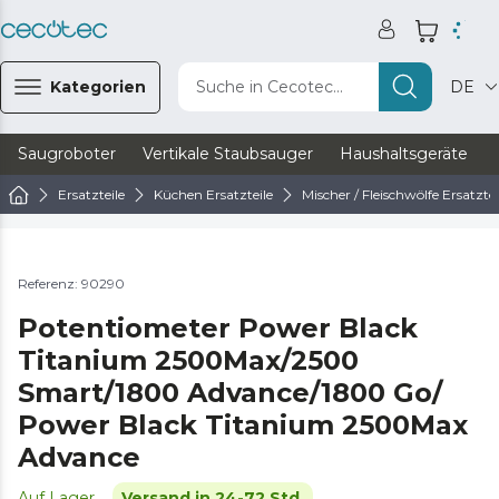
Kategorien
Suche in Cecotec...
DE
Saugroboter
Vertikale Staubsauger
Haushaltsgeräte
Ersatzteile
Küchen Ersatzteile
Mischer / Fleischwölfe Ersatztei
Referenz: 90290
Potentiometer Power Black
Titanium 2500Max/2500
Smart/1800 Advance/1800 Go/
Power Black Titanium 2500Max
Advance
Auf Lager
Versand in 24-72 Std.