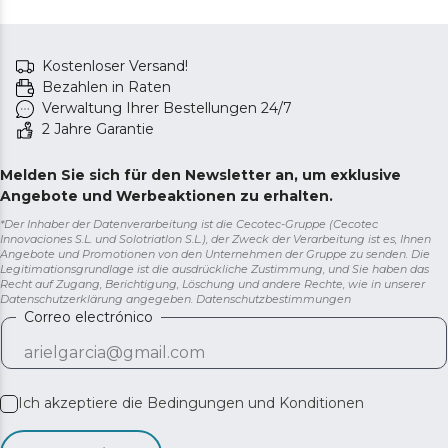
Kostenloser Versand!
Bezahlen in Raten
Verwaltung Ihrer Bestellungen 24/7
2 Jahre Garantie
Melden Sie sich für den Newsletter an, um exklusive
Angebote und Werbeaktionen zu erhalten.
*Der Inhaber der Datenverarbeitung ist die Cecotec-Gruppe (Cecotec
Innovaciones S.L. und Solotriatlon S.L.), der Zweck der Verarbeitung ist es, Ihnen
Angebote und Promotionen von den Unternehmen der Gruppe zu senden. Die
Legitimationsgrundlage ist die ausdrückliche Zustimmung, und Sie haben das
Recht auf Zugang, Berichtigung, Löschung und andere Rechte, wie in unserer
Datenschutzerklärung angegeben.
Datenschutzbestimmungen
Correo electrónico
Ich akzeptiere die
Bedingungen und Konditionen