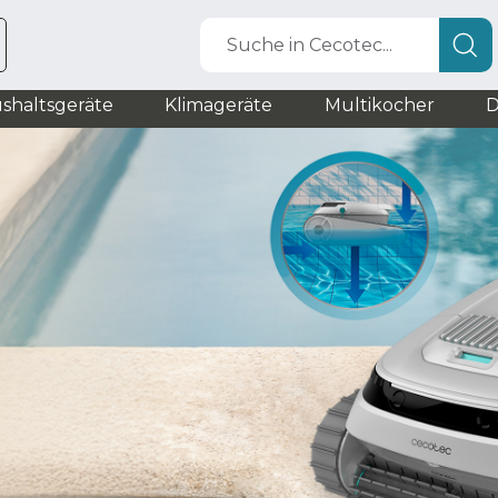
Suche in Cecotec...
shaltsgeräte
Klimageräte
Multikocher
D