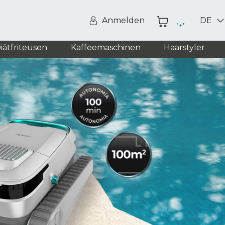
Anmelden
DE
iätfriteusen
Kaffeemaschinen
Haarstyler