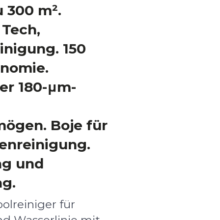
u 300 m².
 Tech,
inigung. 150
nomie.
er 180-μm-
ögen. Boje für
enreinigung.
ng und
g.
lreiniger für