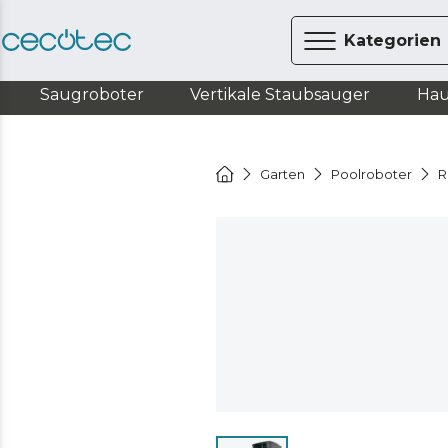
Kategorien
Saugroboter
Vertikale Staubsauger
Hau
Garten
Poolroboter
R