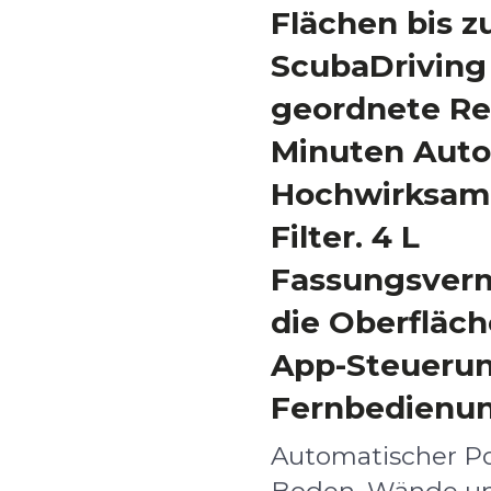
Flächen bis z
ScubaDriving
geordnete Re
Minuten Auto
Hochwirksam
Filter. 4 L
Fassungsverm
die Oberfläch
App-Steueru
Fernbedienun
Automatischer Poo