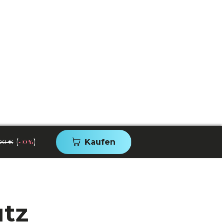
(
)
Kaufen
00 €
-10%
utz