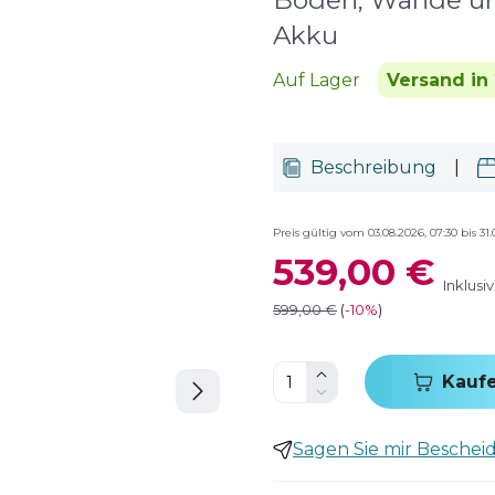
Boden, Wände un
Akku
Auf Lager
Versand in 
Beschreibung
|
Preis gültig vom 03.08.2026, 07:30 bis 31.
539,00 €
Inklusi
599,00 €
(
-
10%
)
Kauf
Sagen Sie mir Bescheid,