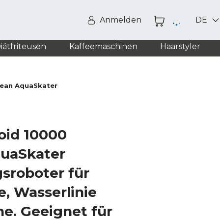
Anmelden
DE
iätfriteusen
Kaffeemaschinen
Haarstyler
lean AquaSkater
oid 10000
quaSkater
sroboter für
, Wasserlinie
e. Geeignet für