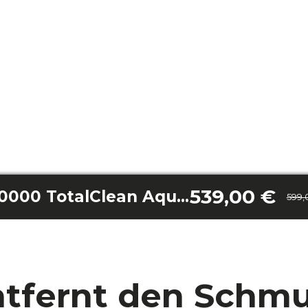
539,00 €
Conga Pooldroid 10000 TotalClean AquaSkater
599,
tfernt den Schm