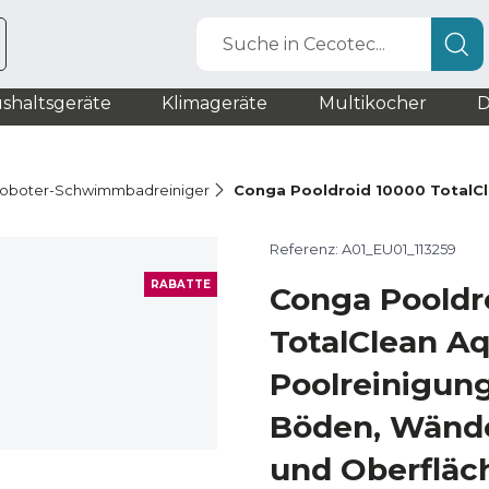
Suche in Cecotec...
shaltsgeräte
Klimageräte
Multikocher
D
oboter-Schwimmbadreiniger
Conga Pooldroid 10000 TotalC
Referenz: A01_EU01_113259
RABATTE
Conga Pooldr
TotalClean A
Poolreinigung
Böden, Wände
und Oberfläch