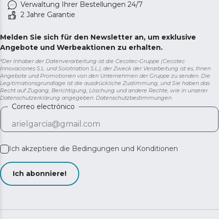
Verwaltung Ihrer Bestellungen 24/7
2 Jahre Garantie
Melden Sie sich für den Newsletter an, um exklusive
Angebote und Werbeaktionen zu erhalten.
*Der Inhaber der Datenverarbeitung ist die Cecotec-Gruppe (Cecotec
Innovaciones S.L. und Solotriatlon S.L.), der Zweck der Verarbeitung ist es, Ihnen
Angebote und Promotionen von den Unternehmen der Gruppe zu senden. Die
Legitimationsgrundlage ist die ausdrückliche Zustimmung, und Sie haben das
Recht auf Zugang, Berichtigung, Löschung und andere Rechte, wie in unserer
Datenschutzerklärung angegeben.
Datenschutzbestimmungen
Correo electrónico
Ich akzeptiere die
Bedingungen und Konditionen
Ich abonniere!