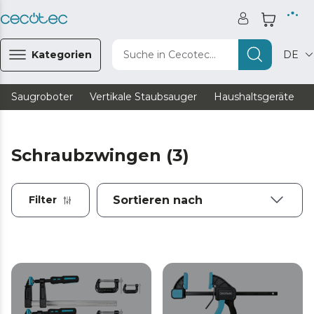
Kategorien
Suche in Cecotec...
DE
Saugroboter
Vertikale Staubsauger
Haushaltsgeräte
Schraubzwingen (3)
Filter