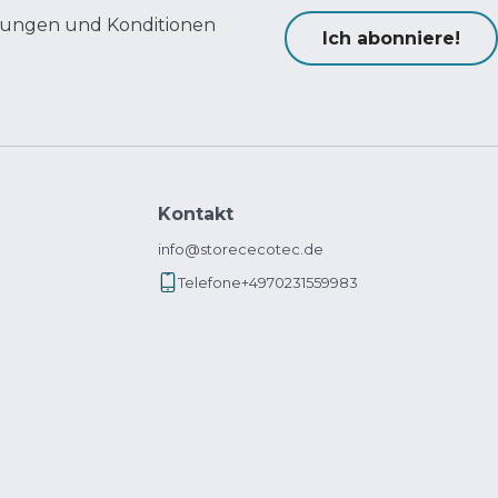
ungen und Konditionen
Ich abonniere!
Kontakt
info@storececotec.de
Telefone
+4970231559983