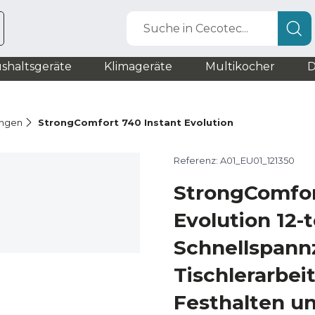
Suche in Cecotec...
shaltsgeräte
Klimageräte
Multikocher
D
ingen
StrongComfort 740 Instant Evolution
Referenz: A01_EU01_121350
StrongComfor
Evolution 12-t
Schnellspann
Tischlerarbei
Festhalten un