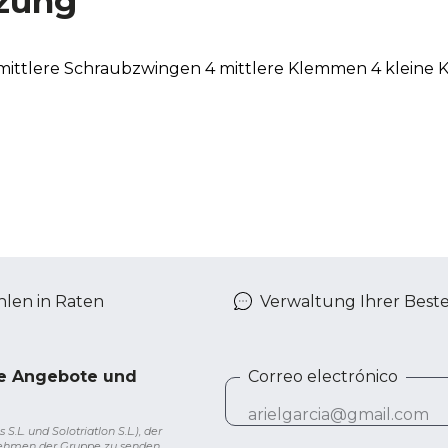
zung
mittlere Schraubzwingen 4 mittlere Klemmen 4 kleine
len in Raten
Verwaltung Ihrer Best
ve Angebote und
Correo electrónico
L. und Solotriatlon S.L.), der
nehmen der Gruppe zu senden.