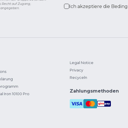
s Recht auf Zugang,
Ich akzeptiere die
Beding
g angegeben.
Legal Notice
Privacy
ions
Recyceln
klärung
zprogramm
Zahlungsmethoden
al Iron 10100 Pro