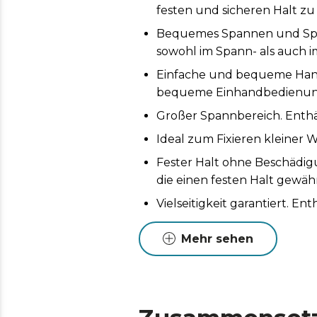
festen und sicheren Halt zu
Bequemes Spannen und Sprei
sowohl im Spann- als auch i
Einfache und bequeme Hand
bequeme Einhandbedienung
Großer Spannbereich. Enth
Ideal zum Fixieren kleiner W
Fester Halt ohne Beschädig
die einen festen Halt gewä
Vielseitigkeit garantiert. 
Arbeiten.
Mehr sehen
Anpassung an nicht paralle
sich auch an nicht vollstän