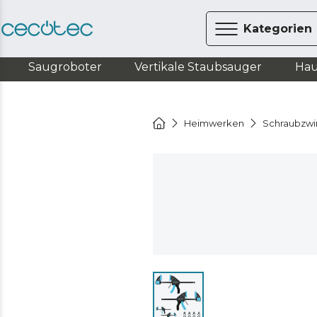
Kategorien
Saugroboter
Vertikale Staubsauger
Hau
Heimwerken
Schraubzw