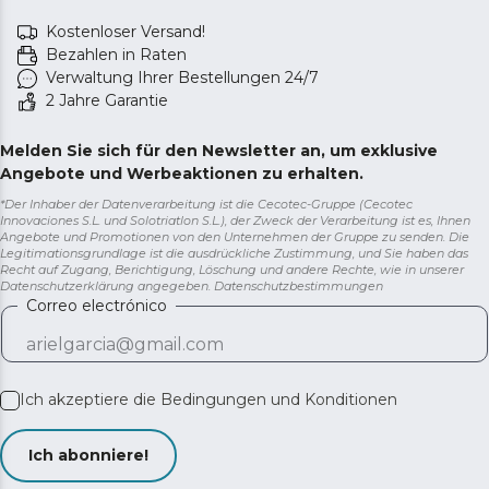
Kostenloser Versand!
Bezahlen in Raten
Verwaltung Ihrer Bestellungen 24/7
2 Jahre Garantie
Melden Sie sich für den Newsletter an, um exklusive
Angebote und Werbeaktionen zu erhalten.
*Der Inhaber der Datenverarbeitung ist die Cecotec-Gruppe (Cecotec
Innovaciones S.L. und Solotriatlon S.L.), der Zweck der Verarbeitung ist es, Ihnen
Angebote und Promotionen von den Unternehmen der Gruppe zu senden. Die
Legitimationsgrundlage ist die ausdrückliche Zustimmung, und Sie haben das
Recht auf Zugang, Berichtigung, Löschung und andere Rechte, wie in unserer
Datenschutzerklärung angegeben.
Datenschutzbestimmungen
Correo electrónico
Ich akzeptiere die
Bedingungen und Konditionen
Ich abonniere!