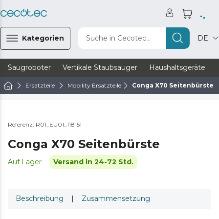
Kategorien
Suche in Cecotec...
DE
Saugroboter
Vertikale Staubsauger
Haushaltsgeräte
Ersatzteile
Mobility Ersatzteile
Conga X70 Seitenbürste
Referenz: R01_EU01_118151
Conga X70 Seitenbürste
Auf Lager
Versand in 24-72 Std.
Beschreibung
|
Zusammensetzung