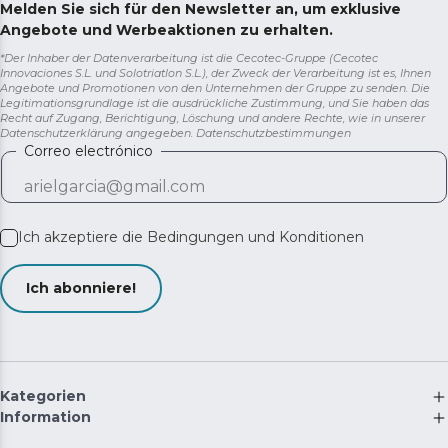
Melden Sie sich für den Newsletter an, um exklusive
Angebote und Werbeaktionen zu erhalten.
*Der Inhaber der Datenverarbeitung ist die Cecotec-Gruppe (Cecotec
Innovaciones S.L. und Solotriatlon S.L.), der Zweck der Verarbeitung ist es, Ihnen
Angebote und Promotionen von den Unternehmen der Gruppe zu senden. Die
Legitimationsgrundlage ist die ausdrückliche Zustimmung, und Sie haben das
Recht auf Zugang, Berichtigung, Löschung und andere Rechte, wie in unserer
Datenschutzerklärung angegeben.
Datenschutzbestimmungen
Correo electrónico
Ich akzeptiere die
Bedingungen und Konditionen
Ich abonniere!
Kategorien
Information