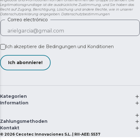
Angebote und Promotionen von den Unternehmen der Gruppe zu senden. Die
Legitimationsgrundlage ist die ausdrückliche Zustimmung, und Sie haben das
Recht auf Zugang, Berichtigung, Löschung und andere Rechte, wie in unserer
Datenschutzerklärung angegeben.
Datenschutzbestimmungen
Correo electrónico
Ich akzeptiere die
Bedingungen und Konditionen
Ich abonniere!
Kategorien
Information
Zahlungsmethoden
Kontakt
©
2026
Cecotec Innovaciones S.L. | RII-AEE: 5537