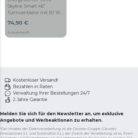
Skyline Smart 46"
Turmventilator mit 50 W
und 3 Geschwindigkeiten,
74,90 €
Timer, Oszillation, Display
und Fernbedienung.
Ausverkauft
Kostenloser Versand!
Bezahlen in Raten
Verwaltung Ihrer Bestellungen 24/7
2 Jahre Garantie
Melden Sie sich für den Newsletter an, um exklusive
Angebote und Werbeaktionen zu erhalten.
*Der Inhaber der Datenverarbeitung ist die Cecotec-Gruppe (Cecotec
Innovaciones S.L. und Solotriatlon S.L.), der Zweck der Verarbeitung ist es, Ihnen