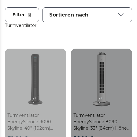
Filter
Turmventilator
Turmventilator
Turmventilator
EnergySilence 9090
EnergySilence 8090
Skyline. 40" (102cm)
Skyline. 33" (84cm) Höhe,
Höhe, Oszillierend,
Oszillierend, Kupfermotor,