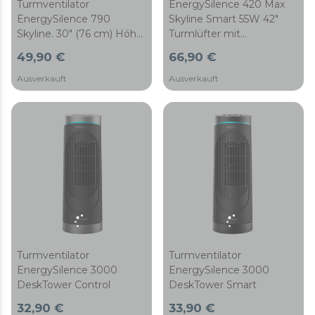
Turmventilator
EnergySilence 420 Max
EnergySilence 790
Skyline Smart 55W 42"
Skyline. 30" (76 cm) Höhe,
Turmlüfter mit
Oszillierend, Kupfermotor,
Fernbedienung, LED-
49,90 €
66,90 €
3 Geschwindigkeiten, 2-
Display, 3
Stunden-Timer, 50W
Geschwindigkeiten, 3
Ausverkauft
Ausverkauft
Modi, Oszillation und
Timer.
Turmventilator
Turmventilator
EnergySilence 3000
EnergySilence 3000
DeskTower Control
DeskTower Smart
32,90 €
33,90 €