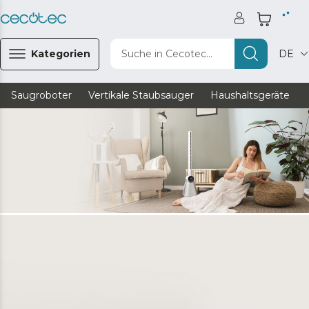
Kategorien
Suche in Cecotec...
DE
Saugroboter
Vertikale Staubsauger
Haushaltsgeräte