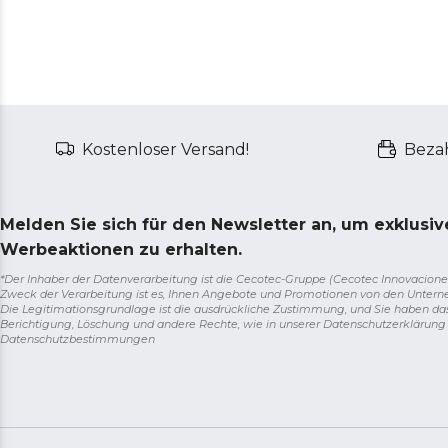
Kostenloser Versand!
Bezah
Melden Sie sich für den Newsletter an, um exklusi
Werbeaktionen zu erhalten.
*Der Inhaber der Datenverarbeitung ist die Cecotec-Gruppe (Cecotec Innovaciones S.
Zweck der Verarbeitung ist es, Ihnen Angebote und Promotionen von den Unter
Die Legitimationsgrundlage ist die ausdrückliche Zustimmung, und Sie haben da
Berichtigung, Löschung und andere Rechte, wie in unserer Datenschutzerklärun
Datenschutzbestimmungen