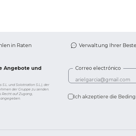
len in Raten
Verwaltung Ihrer Best
ve Angebote und
Correo electrónico
L. und Solotriatlon S.L.), der
nehmen der Gruppe zu senden.
s Recht auf Zugang,
Ich akzeptiere die
Beding
g angegeben.