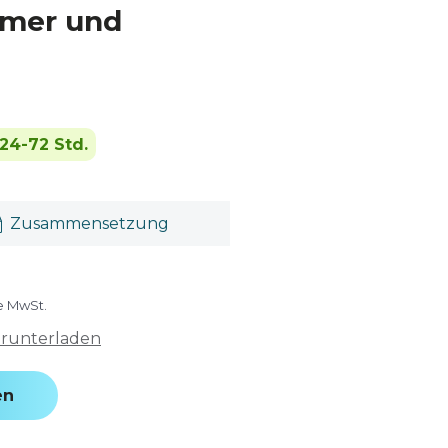
imer und
24-72 Std.
Zusammensetzung
ve MwSt.
erunterladen
en