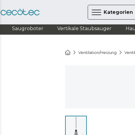
Kategorien
Saugroboter
Vertikale Staubsauger
Hau
Ventilation/Heizung
Venti