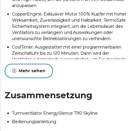
anzupassen.
CopperEngine: Exklusiver Motor 100% Kupfer mit hoher
Wirksamkeit, Zuverlässigkeit und Halbarkeit. TermoSafe
Sicherheitssystem integriert, um die Lebensdauer des
Ventilators zu verlängern und Auswirkungen oder
unerwünschte Betriebsstörungen zu verhindern.
CoolTimer: Ausgestattet mit einer programmierbaren
Zeitschaltuhr bis zu 120 Minuten. Dann wird der
Ventilator automatisch ausgeschaltet, um Sie maximale
Bequemlichkeit beim Verwenden anzubieten und
Mehr sehen
Energie sparen.
RotateWind: das Produkt oszilliert, um einen größeren
Belüftungswinkel und eine große Frischezone zu
bieten.
Zusammensetzung
ElegantDesign: elegantes Design mit Linien für die
Dekoration Ihrer Wohnung. Es ist einstellbar und leicht
für einen einfachen Transport und Einlagerung.
Turmventilator EnergySilence 790 Skyline
Heath&Safety: Der Ventilator ist mit den geltenden
Bedienungsanleitung
Vorschriften entsprechend in Bezug auf Sicherheit und