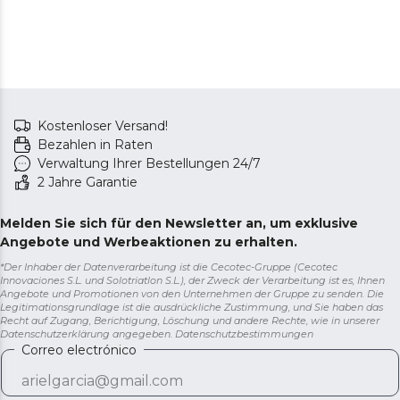
Umweltschutz, sodass Sie um Ihre Familie und Ihre
Umgebung kümmern können.
Easy to move: Leicht zu transportieren und zu lagern
dank seines Griffs.
Kostenloser Versand!
Bezahlen in Raten
Verwaltung Ihrer Bestellungen 24/7
2 Jahre Garantie
Melden Sie sich für den Newsletter an, um exklusive
Angebote und Werbeaktionen zu erhalten.
*Der Inhaber der Datenverarbeitung ist die Cecotec-Gruppe (Cecotec
Innovaciones S.L. und Solotriatlon S.L.), der Zweck der Verarbeitung ist es, Ihnen
Angebote und Promotionen von den Unternehmen der Gruppe zu senden. Die
Legitimationsgrundlage ist die ausdrückliche Zustimmung, und Sie haben das
Recht auf Zugang, Berichtigung, Löschung und andere Rechte, wie in unserer
Datenschutzerklärung angegeben.
Datenschutzbestimmungen
Correo electrónico