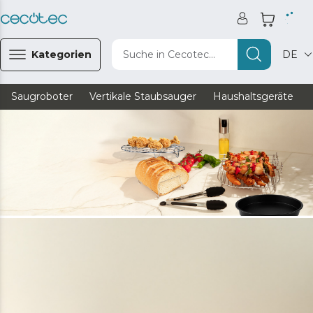
Kategorien
Suche in Cecotec...
DE
Saugroboter
Vertikale Staubsauger
Haushaltsgeräte