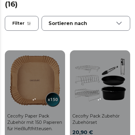
(16)
Filter
Cecofry Paper Pack
Cecofry Pack Zubehör
Zubehör mit 150 Papieren
Zubehörset
für Heißluftfritteusen.
20,90 €