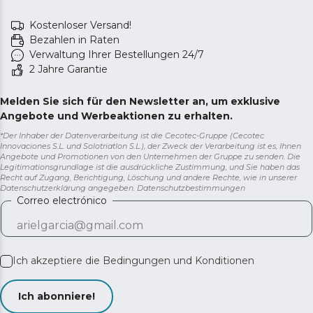
Reinigung vereinfacht
und ihre Lebensdauer
Kostenloser Versand!
verlängert.
Bezahlen in Raten
Verwaltung Ihrer Bestellungen 24/7
2 Jahre Garantie
Melden Sie sich für den Newsletter an, um exklusive
Angebote und Werbeaktionen zu erhalten.
*Der Inhaber der Datenverarbeitung ist die Cecotec-Gruppe (Cecotec
Innovaciones S.L. und Solotriatlon S.L.), der Zweck der Verarbeitung ist es, Ihnen
Angebote und Promotionen von den Unternehmen der Gruppe zu senden. Die
Legitimationsgrundlage ist die ausdrückliche Zustimmung, und Sie haben das
Recht auf Zugang, Berichtigung, Löschung und andere Rechte, wie in unserer
Datenschutzerklärung angegeben.
Datenschutzbestimmungen
Correo electrónico
Ich akzeptiere die
Bedingungen und Konditionen
Ich abonniere!