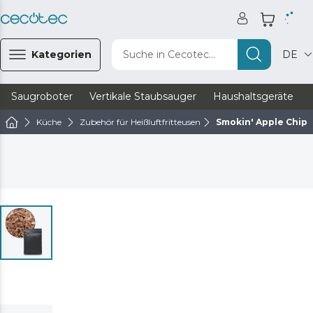
Kategorien
Suche in Cecotec...
DE
Saugroboter
Vertikale Staubsauger
Haushaltsgeräte
Küche
Zubehör für Heißluftfritteusen
Smokin' Apple Chips