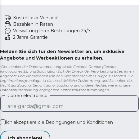
Kostenloser Versand!
Bezahlen in Raten
Verwaltung Ihrer Bestellungen 24/7
2 Jahre Garantie
Melden Sie sich für den Newsletter an, um exklusive
Angebote und Werbeaktionen zu erhalten.
*Der Inhaber der Datenverarbeitung ist die Cecotec-Gruppe (Cecotec
Innovaciones S.L. und Solotriatlon S.L.), der Zweck der Verarbeitung ist es, Ihnen
Angebote und Promotionen von den Unternehmen der Gruppe zu senden. Die
Legitimationsgrundlage ist die ausdrückliche Zustimmung, und Sie haben das
Recht auf Zugang, Berichtigung, Löschung und andere Rechte, wie in unserer
Datenschutzerklärung angegeben.
Datenschutzbestimmungen
Correo electrónico
Ich akzeptiere die
Bedingungen und Konditionen
Ich abonniere!