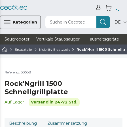
Kategorien
Suche in Cecotec...
DE
Saugroboter
Vertikale Staubsauger
Haushaltsgeräte
Ersatzteile
Mobility Ersatzteile
Rock'Ngrill 1500 Schnellgr
Referenz: 83588
Rock'Ngrill 1500
Schnellgrillplatte
Auf Lager
Versand in 24-72 Std.
Beschreibung
|
Zusammensetzung