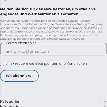
Melden Sie sich für den Newsletter an, um exklusive
Angebote und Werbeaktionen zu erhalten.
*Der Inhaber der Datenverarbeitung ist die Cecotec-Gruppe (Cecotec
Innovaciones S.L. und Solotriatlon S.L.), der Zweck der Verarbeitung ist es, Ihnen
Angebote und Promotionen von den Unternehmen der Gruppe zu senden. Die
Legitimationsgrundlage ist die ausdrückliche Zustimmung, und Sie haben das
Recht auf Zugang, Berichtigung, Löschung und andere Rechte, wie in unserer
Datenschutzerklärung angegeben.
Datenschutzbestimmungen
Correo electrónico
Ich akzeptiere die
Bedingungen und Konditionen
Ich abonniere!
Kategorien
Information