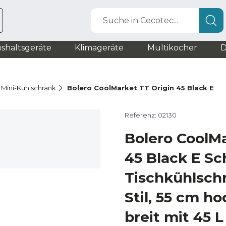
Suche in Cecotec...
shaltsgeräte
Klimageräte
Multikocher
D
/ Mini-Kühlschrank
Bolero CoolMarket TT Origin 45 Black E
Referenz: 02130
Bolero CoolMa
45 Black E Sc
Tischkühlschr
Stil, 55 cm h
breit mit 45 L