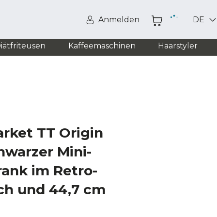
Anmelden
DE
iätfriteusen
Kaffeemaschinen
Haarstyler
rket TT Origin
hwarzer Mini-
ank im Retro-
och und 44,7 cm