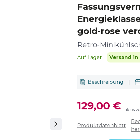
Fassungsver
Energieklasse
gold-rose ver
Retro-Minikühlsc
Auf Lager
Versand in
Beschreibung
|
129,00 €
Inklusiv
Bed
Produktdatenblatt
her