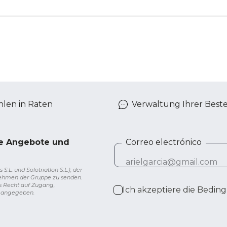
len in Raten
Verwaltung Ihrer Best
ve Angebote und
Correo electrónico
L. und Solotriatlon S.L.), der
nehmen der Gruppe zu senden.
s Recht auf Zugang,
Ich akzeptiere die
Beding
g angegeben.