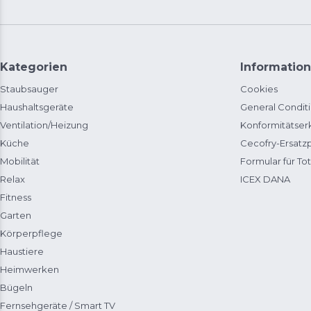
Kategorien
Information
Staubsauger
Cookies
Haushaltsgeräte
General Condit
Ventilation/Heizung
Konformitätser
Küche
Cecofry-Ersat
Mobilität
Formular für Tot
Relax
ICEX DANA
Fitness
Garten
Körperpflege
Haustiere
Heimwerken
Bügeln
Fernsehgeräte / Smart TV