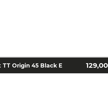
129,00
 TT Origin 45 Black E