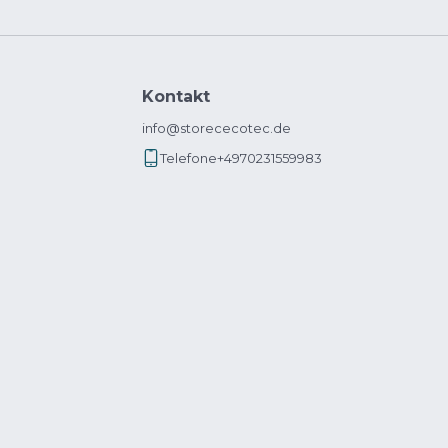
Kontakt
info@storececotec.de
Telefone
+4970231559983