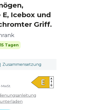
mögen,
 E, Icebox und
chromter Griff.
hrank
 15 Tagen
Zusammensetzung
e MwSt.
ienungsanleitung
unterladen