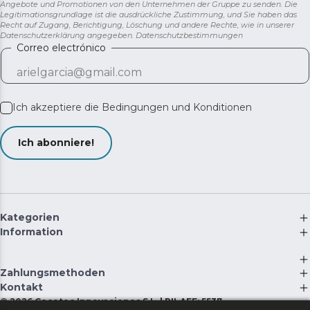
Angebote und Promotionen von den Unternehmen der Gruppe zu senden. Die
Legitimationsgrundlage ist die ausdrückliche Zustimmung, und Sie haben das
Recht auf Zugang, Berichtigung, Löschung und andere Rechte, wie in unserer
Datenschutzerklärung angegeben.
Datenschutzbestimmungen
Correo electrónico
Ich akzeptiere die
Bedingungen und Konditionen
Ich abonniere!
Kategorien
Information
Zahlungsmethoden
Kontakt
©
2026
Cecotec Innovaciones S.L. | RII-AEE: 5537