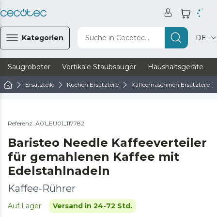
Kategorien
Suche in Cecotec...
DE
Saugroboter
Vertikale Staubsauger
Haushaltsgeräte
Ersatzteile
Küchen Ersatzteile
Kaffeemaschinen Ersatzteile
Referenz: A01_EU01_117782
Baristeo Needle Kaffeeverteiler
für gemahlenen Kaffee mit
Edelstahlnadeln
Kaffee-Rührer
Auf Lager
Versand in 24-72 Std.