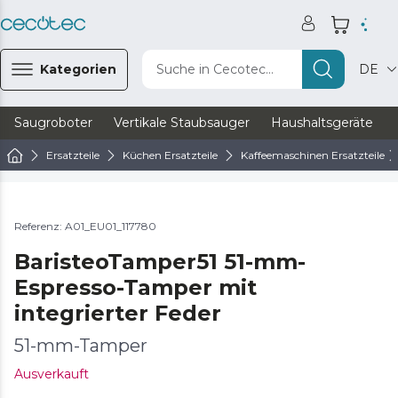
Kategorien
Suche in Cecotec...
DE
Saugroboter
Vertikale Staubsauger
Haushaltsgeräte
Ersatzteile
Küchen Ersatzteile
Kaffeemaschinen Ersatzteile
Referenz: A01_EU01_117780
BaristeoTamper51 51-mm-
Espresso-Tamper mit
integrierter Feder
51-mm-Tamper
Ausverkauft